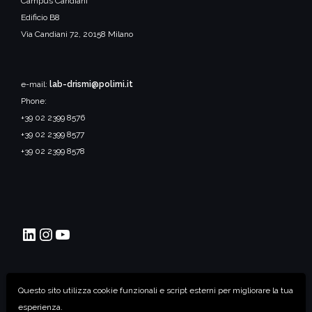
Campus Candiani
Edificio B8
Via Candiani 72, 20158 Milano
e-mail:
lab-drismi@polimi.it
Phone:
+39 02 2399 8576
+39 02 2399 8577
+39 02 2399 8578
DriSMi PoliMI
Instagram
YouTube
©2026 PoliMI DriSMi - Driving Simulator Politecnico di
Questo sito utilizza cookie funzionali e script esterni per migliorare la tua
Milano
esperienza.