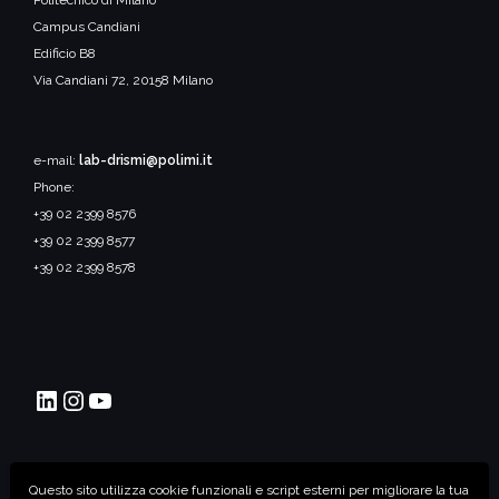
Politecnico di Milano
Campus Candiani
Edificio B8
Via Candiani 72, 20158 Milano
e-mail:
lab-drismi@polimi.it
Phone:
+39 02 2399 8576
+39 02 2399 8577
+39 02 2399 8578
DriSMi PoliMI
Instagram
YouTube
©2026 PoliMI DriSMi - Driving Simulator Politecnico di
Questo sito utilizza cookie funzionali e script esterni per migliorare la tua
Milano