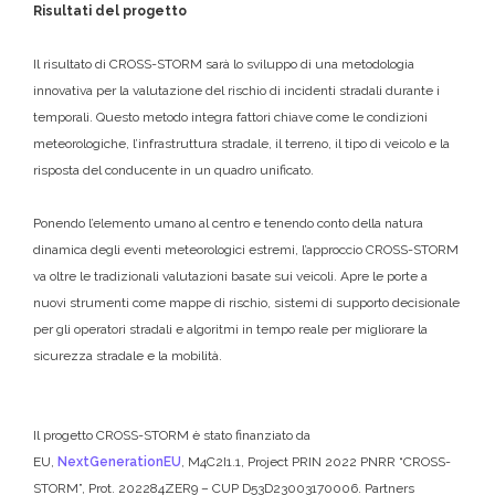
Risultati del progetto
Il risultato di CROSS-STORM sarà lo sviluppo di una metodologia
innovativa per la valutazione del rischio di incidenti stradali durante i
temporali. Questo metodo integra fattori chiave come le condizioni
meteorologiche, l’infrastruttura stradale, il terreno, il tipo di veicolo e la
risposta del conducente in un quadro unificato.
Ponendo l’elemento umano al centro e tenendo conto della natura
dinamica degli eventi meteorologici estremi, l’approccio CROSS-STORM
va oltre le tradizionali valutazioni basate sui veicoli. Apre le porte a
nuovi strumenti come mappe di rischio, sistemi di supporto decisionale
per gli operatori stradali e algoritmi in tempo reale per migliorare la
sicurezza stradale e la mobilità.
Il progetto CROSS-STORM è stato finanziato da
EU,
NextGenerationEU
, M4C2I1.1, Project PRIN 2022 PNRR “CROSS-
STORM”, Prot. 202284ZER9 – CUP D53D23003170006. Partners