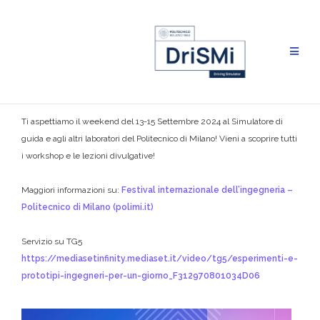
Salta
al
contenuto
Vieni a scoprire le novità nel campo tecnologico che cambieranno il
nostro futuro!
Ti aspettiamo il weekend del 13-15 Settembre 2024 al Simulatore di
guida e agli altri laboratori del Politecnico di Milano! Vieni a scoprire tutti
i workshop e le lezioni divulgative!
Maggiori informazioni su:
Festival internazionale dell’ingegneria –
Politecnico di Milano (polimi.it)
Servizio su TG5
https://mediasetinfinity.mediaset.it/video/tg5/esperimenti-e-
prototipi-ingegneri-per-un-giorno_F312970801034D06