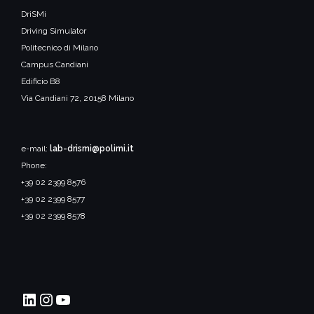
DriSMi
Driving Simulator
Politecnico di Milano
Campus Candiani
Edificio B8
Via Candiani 72, 20158 Milano
e-mail:
lab-drismi@polimi.it
Phone:
+39 02 2399 8576
+39 02 2399 8577
+39 02 2399 8578
DriSMi PoliMI
Instagram
YouTube